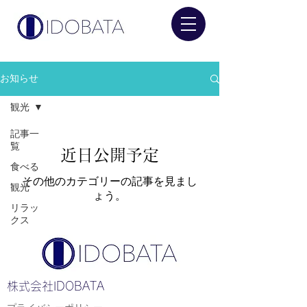
お知らせ
観光
記事一
覧
近日公開予定
食べる
その他のカテゴリーの記事を見まし
観光
ょう。
リラッ
クス
​株式会社IDOBATA