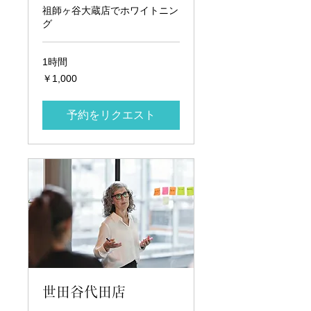
祖師ヶ谷大蔵店でホワイトニン
グ
1時間
1,000
￥1,000
円
予約をリクエスト
世田谷代田店